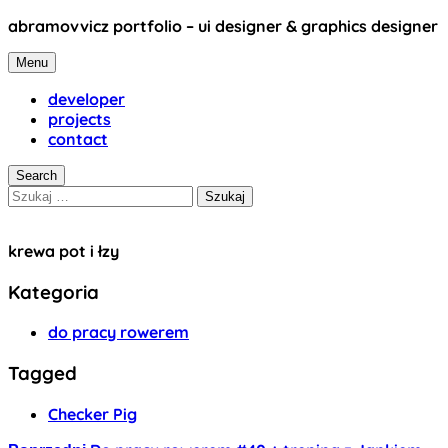
Skip
abramovvicz portfolio – ui designer & graphics designer
to
abramovvicz
content
Menu
developer
projects
contact
Search
Szukaj:
krewa pot i łzy
Kategoria
do pracy rowerem
Tagged
Checker Pig
projekt: