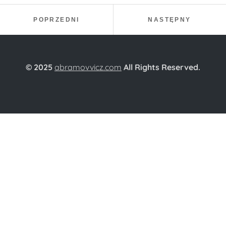
Nawigacja wpisu
PROJEKT:
PROJEKT
POPRZEDNI
NASTĘPNY
© 2025
abramovvicz.com
All Rights Reserved.