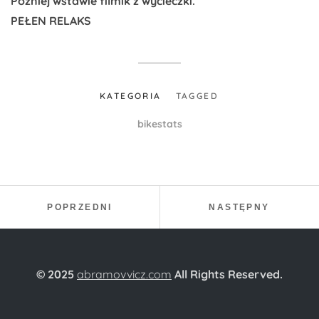
Później wstawie filmik z wycieczki.
PEŁEN RELAKS
KATEGORIA
TAGGED
bikestats
Nawigacja wpisu
PROJEKT:
PROJEKT
POPRZEDNI
NASTĘPNY
© 2025
abramovvicz.com
All Rights Reserved.