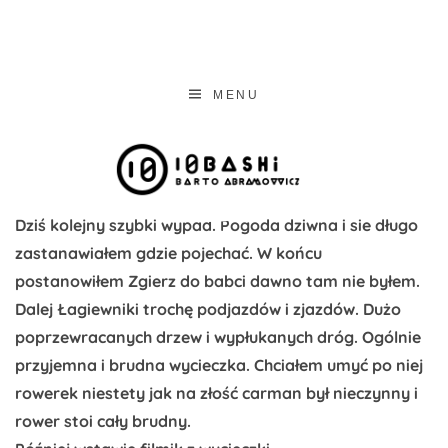
ABRAMOVVIC
abramovvicz portfolio – ui designer & graphics designer
MENU
Dziś kolejny szybki wypad. Pogoda dziwna i sie długo
zastanawiałem gdzie pojechać. W końcu
postanowiłem Zgierz do babci dawno tam nie byłem.
Dalej Łagiewniki trochę podjazdów i zjazdów. Dużo
poprzewracanych drzew i wypłukanych dróg. Ogólnie
przyjemna i brudna wycieczka. Chciałem umyć po niej
rowerek niestety jak na złość carman był nieczynny i
rower stoi cały brudny.