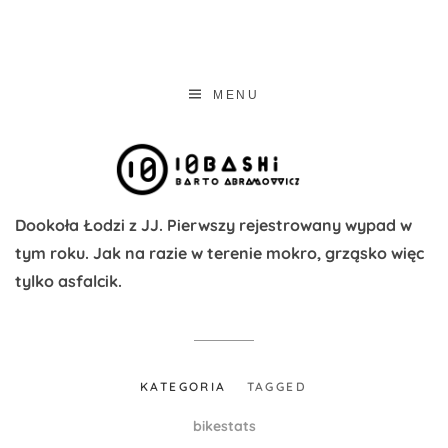
ABRAMOVVIC
abramovvicz portfolio – ui designer & graphics designer
MENU
Dookoła Łodzi z JJ. Pierwszy rejestrowany wypad w
tym roku. Jak na razie w terenie mokro, grząsko więc
tylko asfalcik.
KATEGORIA
TAGGED
bikestats