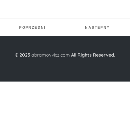
Nawigacja wpisu
PROJEKT:
PROJEKT
POPRZEDNI
NASTĘPNY
© 2025
abramovvicz.com
All Rights Reserved.