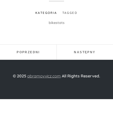
KATEGORIA
TAGGED
bikestats
Nawigacja wpisu
PROJEKT:
PROJEKT
POPRZEDNI
NASTĘPNY
© 2025
abramovvicz.com
All Rights Reserved.