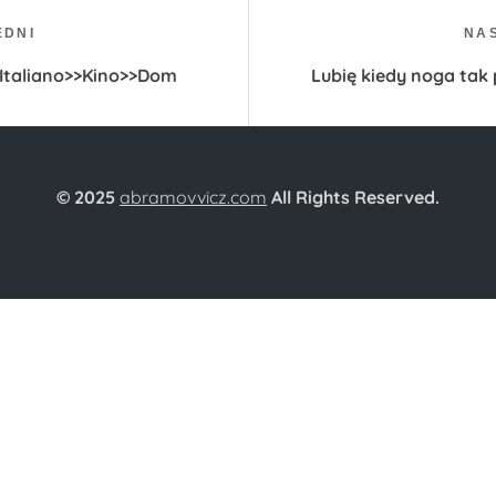
PROJEKT:
EDNI
NA
Italiano>>Kino>>Dom
Lubię kiedy noga tak
© 2025
abramovvicz.com
All Rights Reserved.