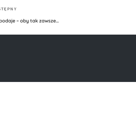
PROJEKT:
STĘPNY
 podaje – oby tak zawsze…