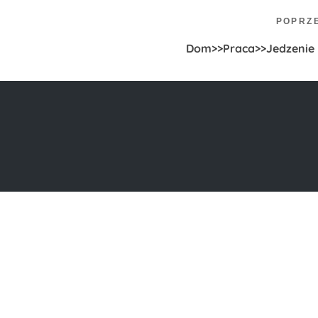
Nawigacja wpisu
POPRZ
Dom>>Praca>>Jedzenie 