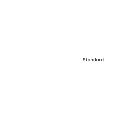
abramovvicz portfolio – ui designer & graphics designer
Standard